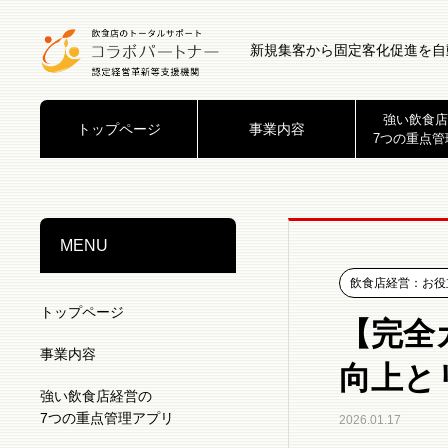
新規集客から固定客化促進を自
強い飲食店
トップページ
事業内容
7つの重点管
MENU
飲食店経営：お役
トップページ
【完全
事業内容
向上と
強い飲食店経営の
7つの重点管理アプリ
2026.01.17