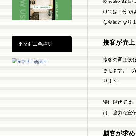
飲食店の経営
けでは十分で
な要因となり
接客が売上
東京商工会議所
接客の質は飲
させます。一
ります。
特に現代では
は、強力な宣
顧客が求め