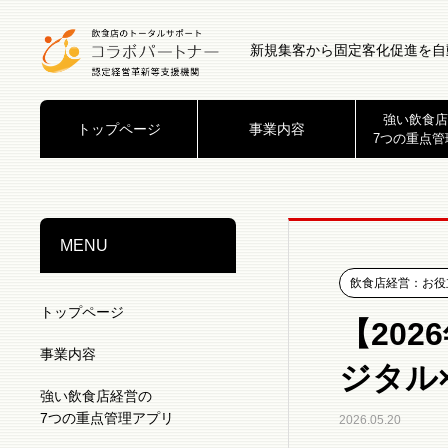
新規集客から固定客化促進を自
強い飲食店
トップページ
事業内容
7つの重点管
MENU
飲食店経営：お役
トップページ
【20
事業内容
ジタル
強い飲食店経営の
7つの重点管理アプリ
2026.05.20