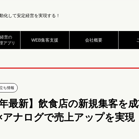
動化して安定経営を実現する！
経営の
WEB集客支援
会社概要
理アプリ
立ち情報
26年最新】飲食店の新規集客を
×アナログで売上アップを実現