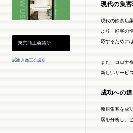
現代の集客
現代の飲食店
より、顧客の
応するために
東京商工会議所
また、コロナ
新しいサービ
成功への道
新規集客を成
層を分析し、