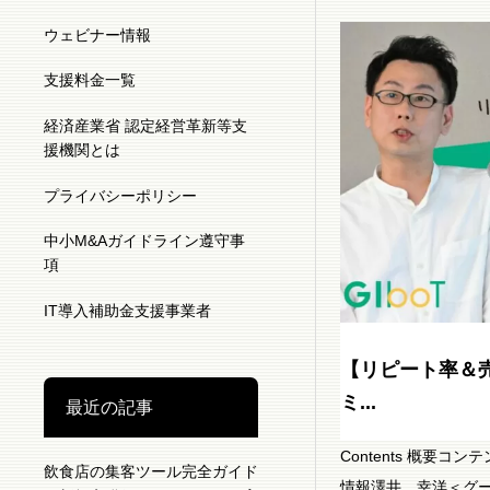
ウェビナー情報
支援料金一覧
経済産業省 認定経営革新等支
援機関とは
プライバシーポリシー
中小M&Aガイドライン遵守事
項
IT導入補助金支援事業者
【リピート率＆売上
ミ...
最近の記事
Contents 概要
飲食店の集客ツール完全ガイド
情報澤井 幸洋＜グー