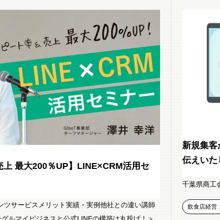
新規集客
伝えいたし
 最大200％UP】LINE×CRM活用セ
千葉県商工
コンテンツサービスメリット実績・実例他社との違い講師
飲食店経営
グルマイビジネスと公式LINEの構築は丸投げ！＞