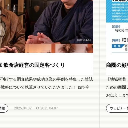
庫 飲食店経営の固定客づくり
商圏の顧
が刊行する調査結果や成功企業の事例を特集した雑誌
【地域密着
戦略について執筆させていただきました！ 📖✨今
ための商圏
お伝えします
情報
2025.04.02
2025.04.07
ウェビナー