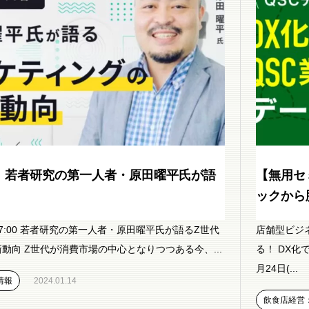
】若者研究の第一人者・原田曜平氏が語
【無用セ
ックから脱
0〜17:00 若者研究の第一人者・原田曜平氏が語るZ世代
店舗型ビジ
動向 Z世代が消費市場の中心となりつつある今、...
る！ DX化
月24日(...
情報
2024.01.14
飲食店経営