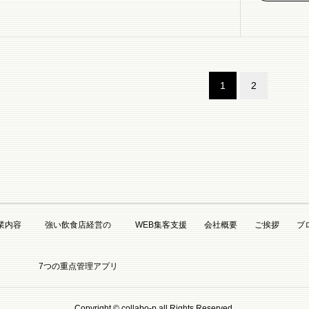
1
2
業内容
強い飲食店経営の
WEB集客支援
会社概要
ご挨拶
ブ
7つの重点管理アプリ
Copyright © collabo-p,all Rights Reserved.