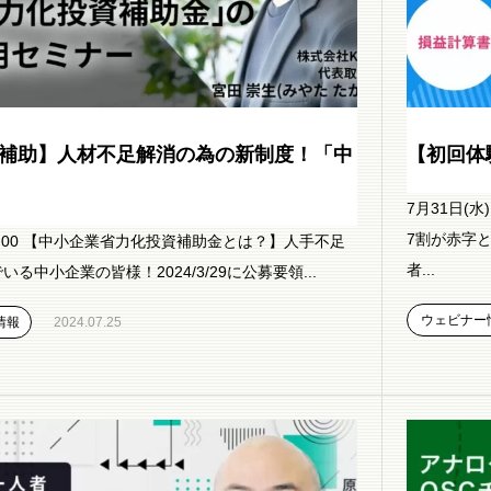
万円補助】人材不足解消の為の新制度！「中
【初回体
7月31日(
7割が赤字
〜12:00 【中小企業省力化投資補助金とは？】人手不足
者...
る中小企業の皆様！2024/3/29に公募要領...
ウェビナー
情報
2024.07.25