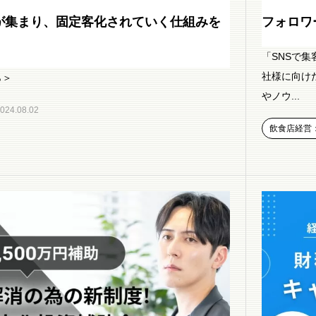
が集まり、固定客化されていく仕組みを
フォロワー
「SNSで
社様に向けた
ら＞
やノウ...
024.08.02
飲食店経営