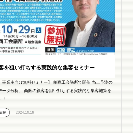
客を狙い打ちする実践的な集客セミナー
！事業主向け無料セミナー】 柏商工会議所で開催 売上予測の
データ分析、 商圏の顧客を狙い打ちする実践的な集客施策を
！...
情報
2024.10.19