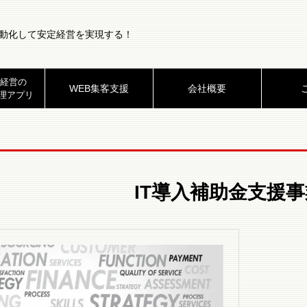
動化して安定経営を実現する！
経営の
WEB集客支援
会社概要
理アプリ
IT導入補助金支援