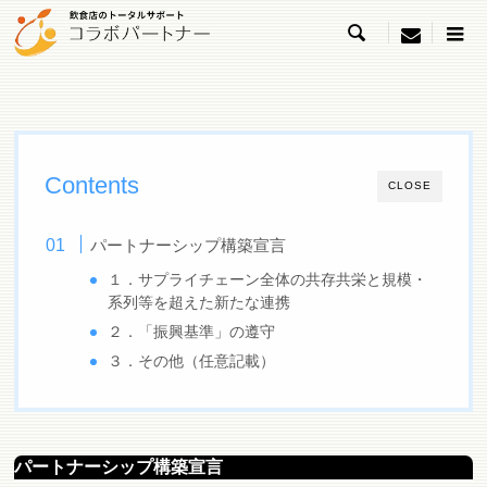

menu
Contents
CLOSE
パートナーシップ構築宣言
１．サプライチェーン全体の共存共栄と規模・
系列等を超えた新たな連携
２．「振興基準」の遵守
３．その他（任意記載）
パートナーシップ構築宣言