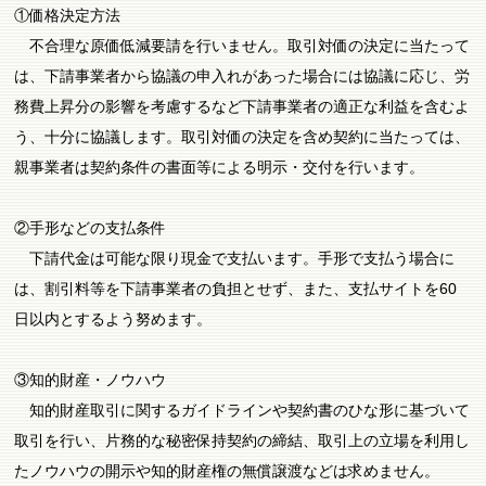
①価格決定方法
不合理な原価低減要請を行いません。取引対価の決定に当たって
は、下請事業者から協議の申入れがあった場合には協議に応じ、労
務費上昇分の影響を考慮するなど下請事業者の適正な利益を含むよ
う、十分に協議します。取引対価の決定を含め契約に当たっては、
親事業者は契約条件の書面等による明示・交付を行います。
②手形などの支払条件
下請代金は可能な限り現金で支払います。手形で支払う場合に
は、割引料等を下請事業者の負担とせず、また、支払サイトを60
日以内とするよう努めます。
③知的財産・ノウハウ
知的財産取引に関するガイドラインや契約書のひな形に基づいて
取引を行い、片務的な秘密保持契約の締結、取引上の立場を利用し
たノウハウの開示や知的財産権の無償譲渡などは求めません。