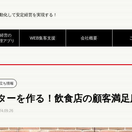
動化して安定経営を実現する！
経営の
WEB集客支援
会社概要
理アプリ
立ち情報
ターを作る！飲食店の顧客満足
24.09.26