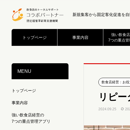
新規集客から固定客化促進を自
強い飲食店
トップページ
事業内容
7つの重点管
MENU
飲食店経営：お役
トップページ
リピー
事業内容
2024.09.25
20
強い飲食店経営の
7つの重点管理アプリ