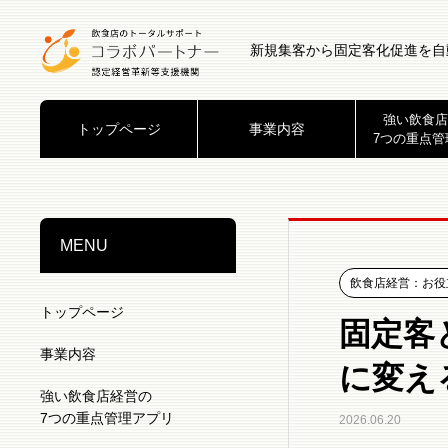
新規集客から固定客化促進を自
強い飲食店
トップページ
事業内容
7つの重点管
MENU
飲食店経営：お役
トップページ
固定客
事業内容
に変え
強い飲食店経営の
7つの重点管理アプリ
2026.06.20