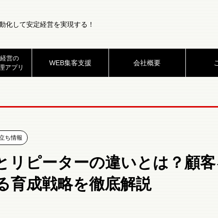
動化して安定経営を実現する！
経営の
WEB集客支援
会社概要
理アプリ
立ち情報
とリピーターの違いとは？顧客
る育成戦略を徹底解説