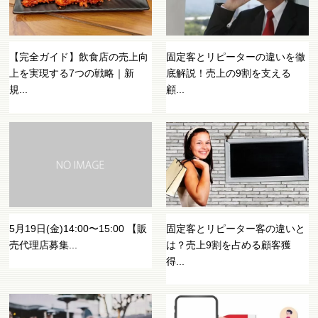
【完全ガイド】飲食店の売上向
固定客とリピーターの違いを徹
上を実現する7つの戦略｜新
底解説！売上の9割を支える
規...
顧...
5月19日(金)14:00〜15:00 【販
固定客とリピーター客の違いと
売代理店募集...
は？売上9割を占める顧客獲
得...