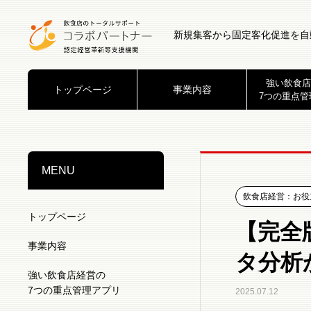
新規集客から固定客化促進を自
強い飲食店
トップページ
事業内容
7つの重点管
MENU
飲食店経営：お役
トップページ
【完全
事業内容
タ分析
強い飲食店経営の
7つの重点管理アプリ
2025.07.12