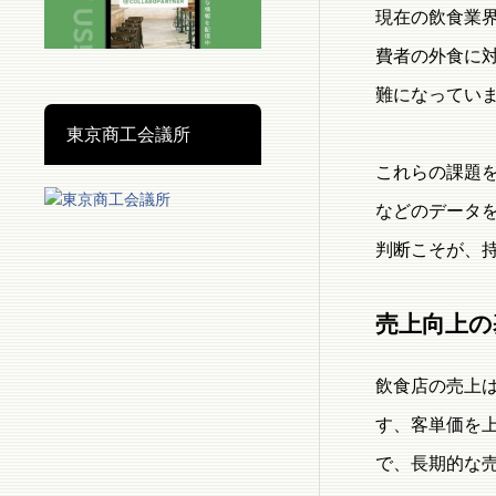
現在の飲食業
費者の外食に
難になってい
東京商工会議所
これらの課題
などのデータ
判断こそが、
売上向上の
飲食店の売上
す、客単価を
で、長期的な