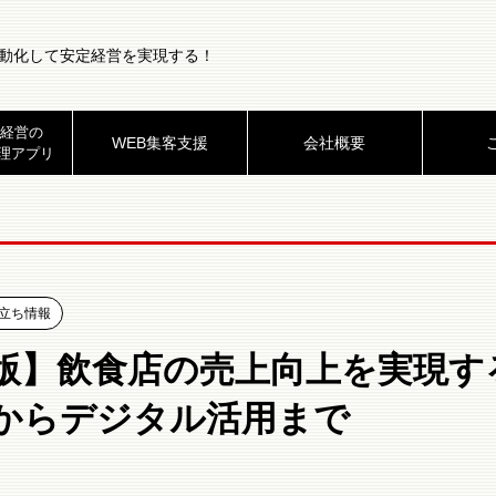
動化して安定経営を実現する！
経営の
WEB集客支援
会社概要
理アプリ
立ち情報
版】飲食店の売上向上を実現す
からデジタル活用まで